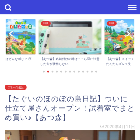
雑談
雑談
進捗はどんな感じ？ 序
【あつ森】スイッチで
【あつ森】名前付けの時はここら辺に注意
..
だんだんズレて失...
した方が後悔しない...
プレイ日記
【たぐいのほのぼの島日記】ついに
仕立て屋さんオープン！試着室でまと
め買い♪【あつ森】
2020年4月11日