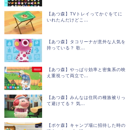
【あつ森】TVトレイってかぐをてに
いれたんだけどこ...
【あつ森】タコリーナが意外な人気を
持っている？ 歌...
【あつ森】やっぱり効率と密集系の映
え重視って両立で...
【あつ森】みんなは住民の種族被りっ
て避けてる？ 気...
【ポケ森】キャンプ場に招待した時の