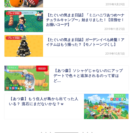
2019年9月29日
プレイ日記
【たぐいの気まま日誌】「ミニハニワあつめ〜ナ
チュラルキャンプ〜」始まりました！【目指せ！
お揃いコーデ】
2019年11月25日
プレイ日記
【たぐいの気まま日誌】ガーデンイベも終盤！ア
イテムはもう揃った？【モノトーンづくし】
2019年10月5日
【あつ森】ソシャゲじゃないのにアップ
デートで色々と追加されるのって皆は
ど...
【あつ森】もう住人が島から出てった人
いる？ 流石にまだないかな？ｗ