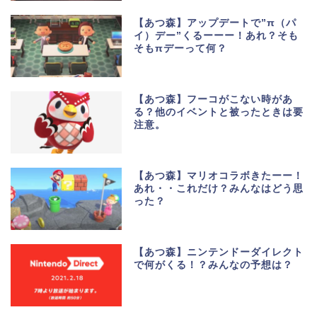
【あつ森】アップデートで”π（パ
イ）デー”くるーーー！あれ？そも
そもπデーって何？
【あつ森】フーコがこない時があ
る？他のイベントと被ったときは要
注意。
【あつ森】マリオコラボきたーー！
あれ・・これだけ？みんなはどう思
った？
【あつ森】ニンテンドーダイレクト
で何がくる！？みんなの予想は？