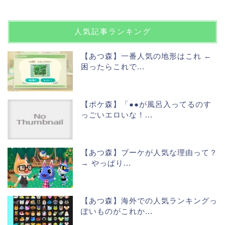
人気記事ランキング
【あつ森】一番人気の地形はこれ ←
困ったらこれで...
【ポケ森】「●●が風呂入ってるのす
っごいエロいな！...
【あつ森】ブーケが人気な理由って？
→ やっぱり...
【あつ森】海外での人気ランキングっ
ぽいものがこれか...