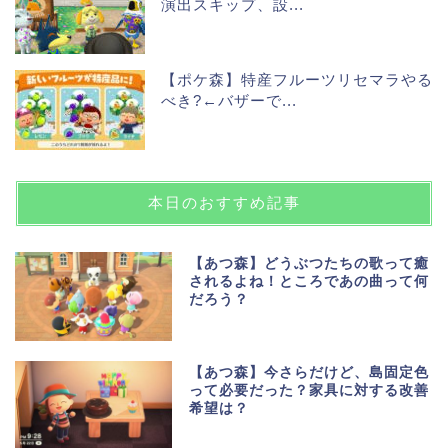
演出スキップ、設...
【ポケ森】特産フルーツリセマラやる
べき?←バザーで...
本日のおすすめ記事
【あつ森】どうぶつたちの歌って癒
されるよね！ところであの曲って何
だろう？
【あつ森】今さらだけど、島固定色
って必要だった？家具に対する改善
希望は？