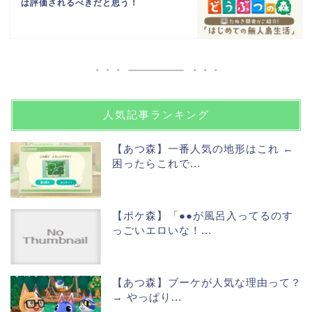
は評価されるべきだと思う！
人気記事ランキング
【あつ森】一番人気の地形はこれ ←
困ったらこれで...
【ポケ森】「●●が風呂入ってるのす
っごいエロいな！...
【あつ森】ブーケが人気な理由って？
→ やっぱり...