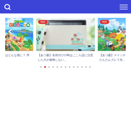
雑談
雑談
進捗はどんな感じ？ 序
【あつ森】スイッチで
【あつ森】名前付けの時はここら辺に注意
..
だんだんズレて失...
した方が後悔しない...