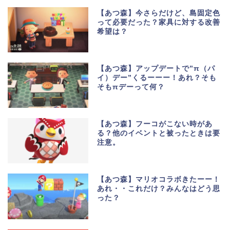
【あつ森】今さらだけど、島固定色
って必要だった？家具に対する改善
希望は？
【あつ森】アップデートで”π（パ
イ）デー”くるーーー！あれ？そも
そもπデーって何？
【あつ森】フーコがこない時があ
る？他のイベントと被ったときは要
注意。
【あつ森】マリオコラボきたーー！
あれ・・これだけ？みんなはどう思
った？