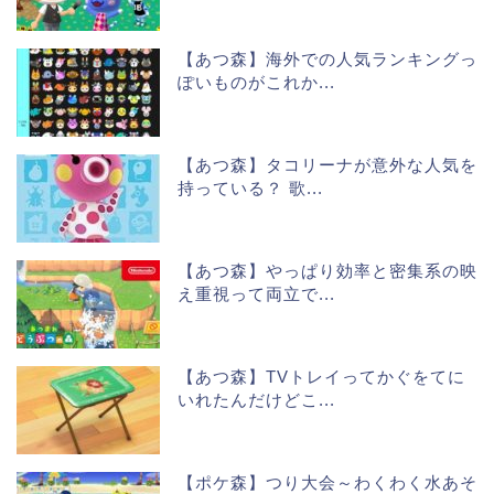
【あつ森】海外での人気ランキングっ
ぽいものがこれか...
【あつ森】タコリーナが意外な人気を
持っている？ 歌...
【あつ森】やっぱり効率と密集系の映
え重視って両立で...
【あつ森】TVトレイってかぐをてに
いれたんだけどこ...
【ポケ森】つり大会～わくわく水あそ