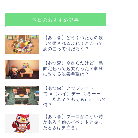
本日のおすすめ記事
【あつ森】どうぶつたちの歌
って癒されるよね！ところで
あの曲って何だろう？
【あつ森】今さらだけど、島
固定色って必要だった？家具
に対する改善希望は？
【あつ森】アップデート
で”π（パイ）デー”くるーー
ー！あれ？そもそもπデーって
何？
【あつ森】フーコがこない時
がある？他のイベントと被っ
たときは要注意。