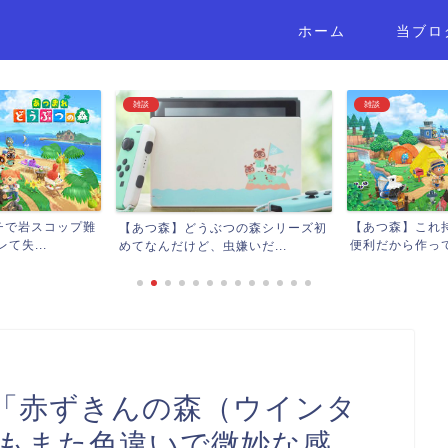
ホーム
当ブロ
雑談
雑談
【あつ森】これ持っておくとかなり
つの森シリーズ初
【あつ森】一番
便利だから作っておくとい...
いだ...
← 困ったらこれで
「赤ずきんの森（ウインタ
でもまた色違いで微妙な感