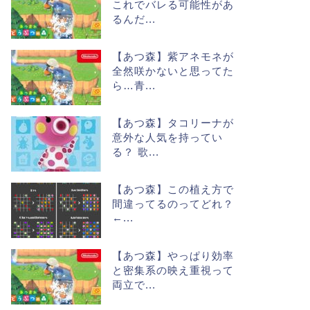
これでバレる可能性があ
るんだ...
【あつ森】紫アネモネが
全然咲かないと思ってた
ら…青...
【あつ森】タコリーナが
意外な人気を持ってい
る？ 歌...
【あつ森】この植え方で
間違ってるのってどれ？
←...
【あつ森】やっぱり効率
と密集系の映え重視って
両立で...