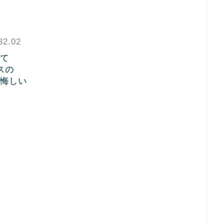
32.02
て
スの
悔しい