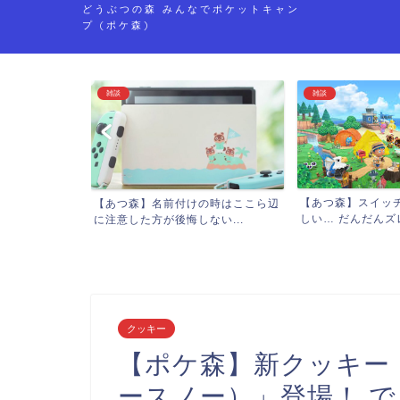
どうぶつの森 みんなでポケットキャン
プ (ポケ森)
雑談
雑談
【あつ森】スイッチで岩スコップ難
の時はここら辺
【あつ森】どうぶ
しい… だんだんズレて失...
い...
めてなんだけど、虫嫌
クッキー
【ポケ森】新クッキー
ースノー）」登場！ 