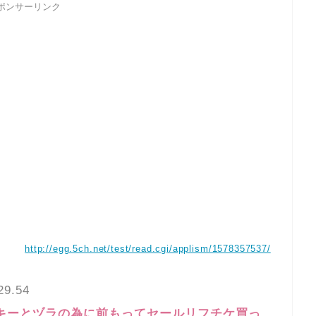
ポンサーリンク
http://egg.5ch.net/test/read.cgi/applism/1578357537/
29.54
ッキーとヅラの為に前もってセールリフチケ買っ