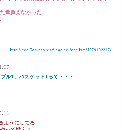
た量買えなかった
に
http://egg.5ch.net/test/read.cgi/applism/1579192217/
1.07
ーブル1、バスケット1って・・・
5.11
べるようにしてる
やって戦えと…