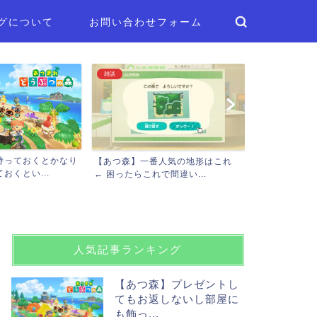
グについて
お問い合わせフォーム
プレイ日記
雑談
【たぐいのほのぼの島日記】新しい
【あつ森】今
人気の地形はこれ
島暮らしと相変わらずのた...
言われたんだけ
間違い...
人気記事ランキング
【あつ森】プレゼントし
てもお返しないし部屋に
も飾っ...