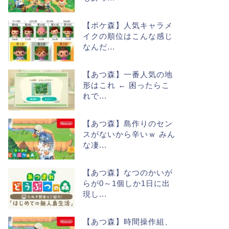
【ポケ森】人気キャラメ
イクの順位はこんな感じ
なんだ...
【あつ森】一番人気の地
形はこれ ← 困ったらこ
れで...
【あつ森】島作りのセン
スがないから辛いｗ みん
な凄...
【あつ森】なつのかいが
らが0～1個しか1日に出
現し...
【あつ森】時間操作組、