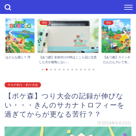
雑談
雑談
進捗はどんな感じ？ 序
【あつ森】スイッチで
【あつ森】名前付けの時はここら辺に注意
..
だんだんズレて失...
した方が後悔しない...
サカナ釣り・釣り大会
【ポケ森】つり大会の記録が伸びな
い・・・きんのサカナトロフィーを
過ぎてからが更なる苦行？？
2019年6月22日