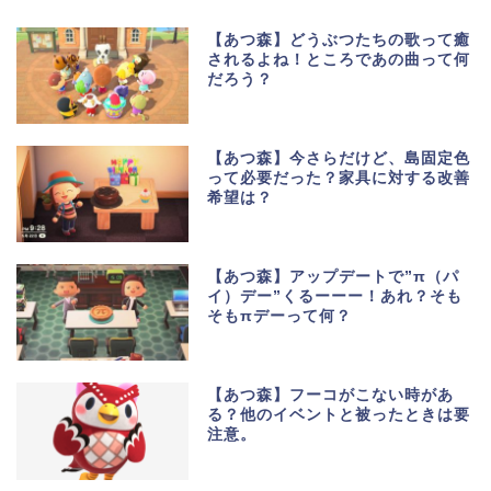
【あつ森】どうぶつたちの歌って癒
されるよね！ところであの曲って何
だろう？
【あつ森】今さらだけど、島固定色
って必要だった？家具に対する改善
希望は？
【あつ森】アップデートで”π（パ
イ）デー”くるーーー！あれ？そも
そもπデーって何？
【あつ森】フーコがこない時があ
る？他のイベントと被ったときは要
注意。