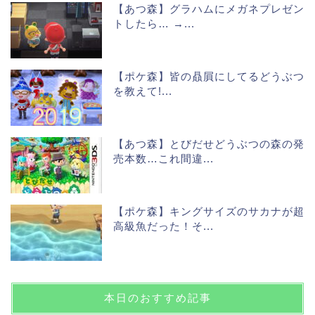
【あつ森】グラハムにメガネプレゼン
トしたら… →...
【ポケ森】皆の贔屓にしてるどうぶつ
を教えて!...
【あつ森】とびだせどうぶつの森の発
売本数…これ間違...
【ポケ森】キングサイズのサカナが超
高級魚だった！そ...
本日のおすすめ記事