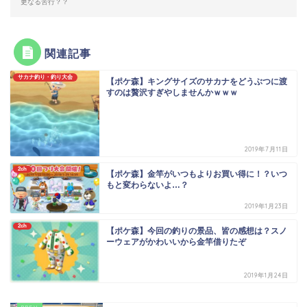
更なる苦行？？
関連記事
サカナ釣り・釣り大会
【ポケ森】キングサイズのサカナをどうぶつに渡
すのは贅沢すぎやしませんかｗｗｗ
2019年7月11日
2ch
【ポケ森】金竿がいつもよりお買い得に！？いつ
もと変わらないよ…？
2019年1月23日
2ch
【ポケ森】今回の釣りの景品、皆の感想は？スノ
ーウェアがかわいいから金竿借りたぞ
2019年1月24日