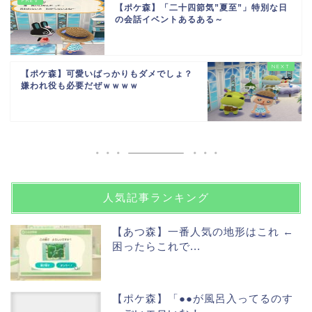
【ポケ森】「二十四節気”夏至”」特別な日
の会話イベントあるある～
【ポケ森】可愛いばっかりもダメでしょ？
嫌われ役も必要だぜｗｗｗｗ
人気記事ランキング
【あつ森】一番人気の地形はこれ ←
困ったらこれで...
【ポケ森】「●●が風呂入ってるのす