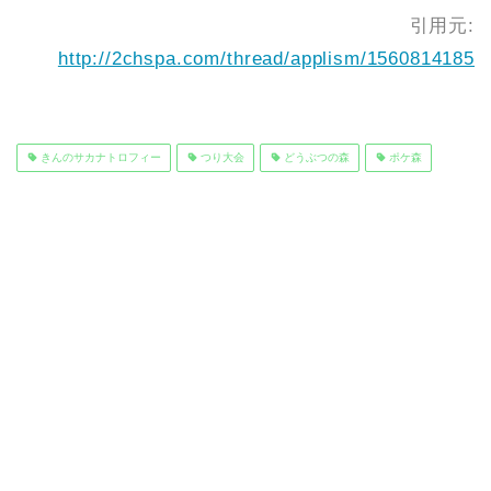
引用元:
http://2chspa.com/thread/applism/1560814185
きんのサカナトロフィー
つり大会
どうぶつの森
ポケ森