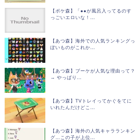
【ポケ森】「●●が風呂入ってるのす
っごいエロいな！...
【あつ森】海外での人気ランキングっ
ぽいものがこれか...
【あつ森】ブーケが人気な理由って？
→ やっぱり...
【あつ森】TVトレイってかぐをてに
いれたんだけどこ...
【あつ森】海外の人気キャラランキン
グ…この子が上位...