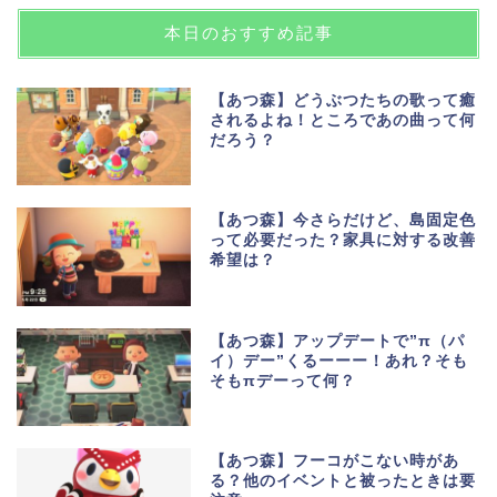
本日のおすすめ記事
【あつ森】どうぶつたちの歌って癒
されるよね！ところであの曲って何
だろう？
【あつ森】今さらだけど、島固定色
って必要だった？家具に対する改善
希望は？
【あつ森】アップデートで”π（パ
イ）デー”くるーーー！あれ？そも
そもπデーって何？
【あつ森】フーコがこない時があ
る？他のイベントと被ったときは要