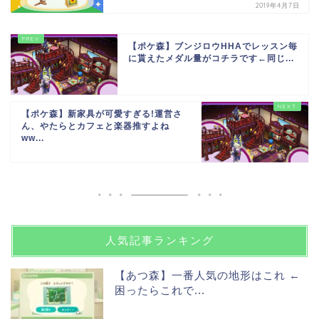
2019年4月7日
【ポケ森】ブンジロウHHAでレッスン毎
に貰えたメダル量がコチラです←同じ...
【ポケ森】新家具が可愛すぎる!運営さ
ん、やたらとカフェと楽器推すよね
ww...
人気記事ランキング
【あつ森】一番人気の地形はこれ ←
困ったらこれで...