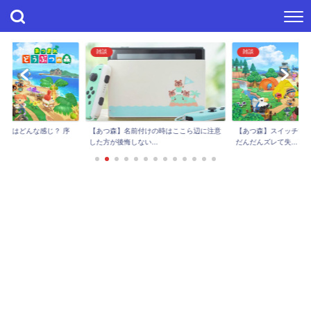
雑談
雑談
進捗はどんな感じ？ 序
【あつ森】スイッチで
【あつ森】名前付けの時はここら辺に注意
..
だんだんズレて失...
した方が後悔しない...