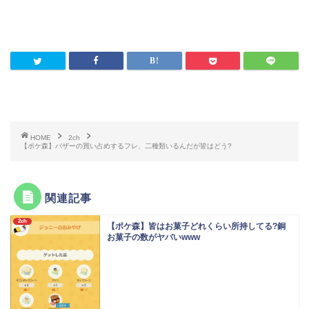
HOME
2ch
【ポケ森】バザーの買い占めするフレ、二種類いるんだが皆はどう?
関連記事
2ch
【ポケ森】皆はお菓子どれくらい所持してる?銅
お菓子の数がヤバいwww