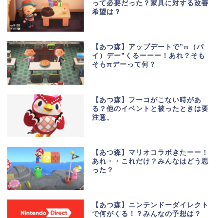
って必要だった？家具に対する改善
希望は？
【あつ森】アップデートで”π（パ
イ）デー”くるーーー！あれ？そも
そもπデーって何？
【あつ森】フーコがこない時があ
る？他のイベントと被ったときは要
注意。
【あつ森】マリオコラボきたーー！
あれ・・これだけ？みんなはどう思
った？
【あつ森】ニンテンドーダイレクト
で何がくる！？みんなの予想は？