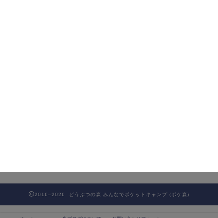
2016–2026 どうぶつの森 みんなでポケットキャンプ (ポケ森)