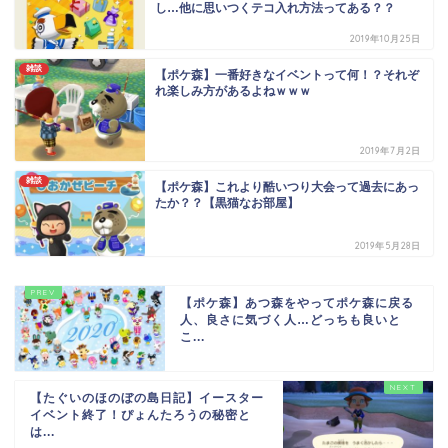
し…他に思いつくテコ入れ方法ってある？？
2019年10月25日
雑談
【ポケ森】一番好きなイベントって何！？それぞ
れ楽しみ方があるよねｗｗｗ
2019年7月2日
雑談
【ポケ森】これより酷いつり大会って過去にあっ
たか？？【黒猫なお部屋】
2019年5月28日
【ポケ森】あつ森をやってポケ森に戻る
人、良さに気づく人…どっちも良いと
こ...
【たぐいのほのぼの島日記】イースター
イベント終了！ぴょんたろうの秘密と
は...