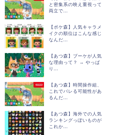
と密集系の映え重視って
両立で...
【ポケ森】人気キャラメ
イクの順位はこんな感じ
なんだ...
【あつ森】ブーケが人気
な理由って？ → やっぱ
り...
【あつ森】時間操作組、
これでバレる可能性があ
るんだ...
【あつ森】海外での人気
ランキングっぽいものが
これか...