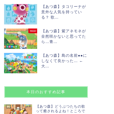
【あつ森】タコリーナが
意外な人気を持ってい
る？ 歌...
【あつ森】紫アネモネが
全然咲かないと思ってた
ら…青...
【あつ森】島の名前●●に
しなくて良かった… ←
大...
本日のおすすめ記事
【あつ森】どうぶつたちの歌
って癒されるよね！ところで