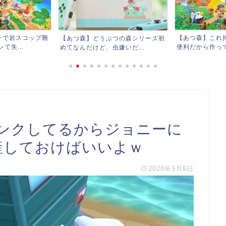
【あつ森】これ持っておくとかなり
つの森シリーズ初
【あつ森】一番
便利だから作っておくとい...
いだ...
← 困ったらこれで
ンクしてるからジョニーに
産しておけばいいよｗ
2020年3月9日