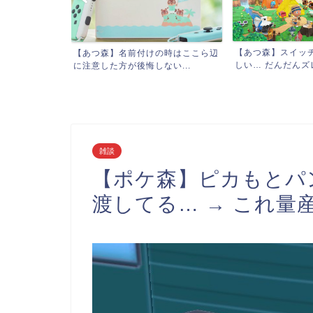
【あつ森】スイッチで岩スコップ難
の時はここら辺
【あつ森】どうぶ
しい… だんだんズレて失...
い...
めてなんだけど、虫嫌
雑談
【ポケ森】ピカもとパ
渡してる… → これ量