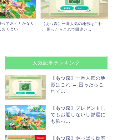
【たぐいのほのぼの島日記】新しい
【あつ森】今
人気の地形はこれ
島暮らしと相変わらずのた...
言われたんだけ
間違い...
人気記事ランキング
【あつ森】一番人気の地
形はこれ ← 困ったらこ
れで...
【あつ森】プレゼントし
てもお返しないし部屋に
も飾っ...
【あつ森】やっぱり効率