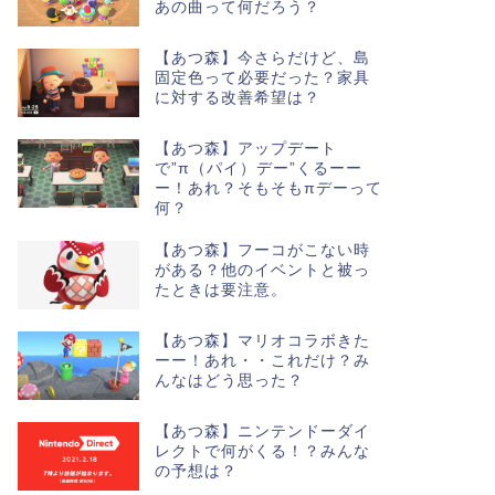
あの曲って何だろう？
【あつ森】今さらだけど、島
固定色って必要だった？家具
に対する改善希望は？
【あつ森】アップデート
で”π（パイ）デー”くるーー
ー！あれ？そもそもπデーって
何？
【あつ森】フーコがこない時
がある？他のイベントと被っ
たときは要注意。
【あつ森】マリオコラボきた
ーー！あれ・・これだけ？み
んなはどう思った？
【あつ森】ニンテンドーダイ
レクトで何がくる！？みんな
の予想は？