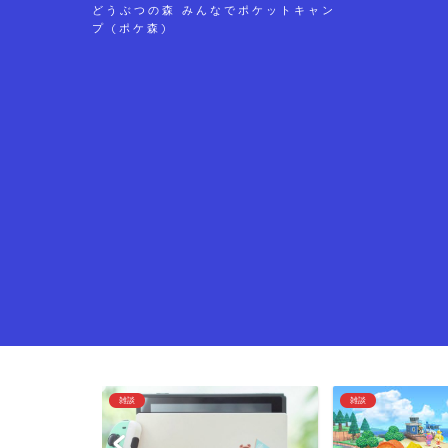
どうぶつの森 みんなでポケットキャン
プ (ポケ森)
雑談
雑談