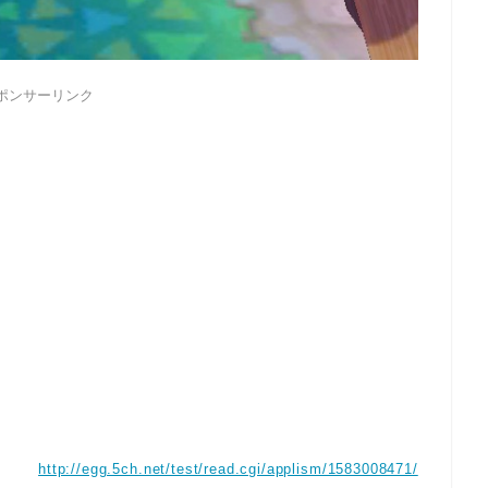
ポンサーリンク
http://egg.5ch.net/test/read.cgi/applism/1583008471/