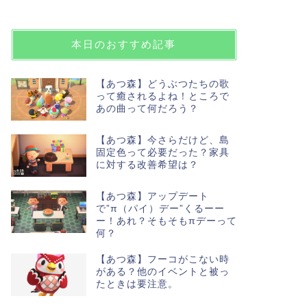
本日のおすすめ記事
【あつ森】どうぶつたちの歌
って癒されるよね！ところで
あの曲って何だろう？
【あつ森】今さらだけど、島
固定色って必要だった？家具
に対する改善希望は？
【あつ森】アップデート
で”π（パイ）デー”くるーー
ー！あれ？そもそもπデーって
何？
【あつ森】フーコがこない時
がある？他のイベントと被っ
たときは要注意。