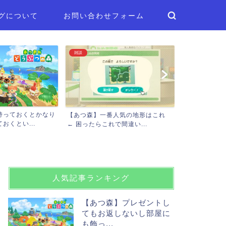
グについて
お問い合わせフォーム
プレイ日記
雑談
【たぐいのほのぼの島日記】新しい
【あ
】一番人気の地形はこれ
島暮らしと相変わらずのた...
言われ
たらこれで間違い...
人気記事ランキング
【あつ森】プレゼントし
てもお返しないし部屋に
も飾っ...