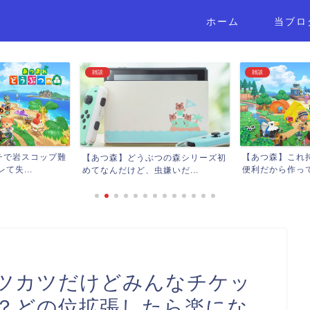
ホーム
当ブロ
雑談
雑談
【あつ森】これ持っておくとかなり
どうぶつの森シリーズ初
【あつ森
便利だから作っておくとい...
けど、虫嫌いだ...
← 困っ
ツカツだけどみんなチケッ
？どの位拡張したら楽にな