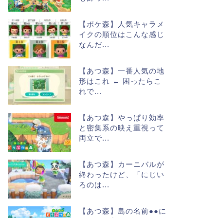
【ポケ森】人気キャラメ
イクの順位はこんな感じ
なんだ...
【あつ森】一番人気の地
形はこれ ← 困ったらこ
れで...
【あつ森】やっぱり効率
と密集系の映え重視って
両立で...
【あつ森】カーニバルが
終わったけど、「にじい
ろのは...
【あつ森】島の名前●●に