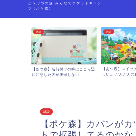
どうぶつの森 みんなでポケットキャン
プ (ポケ森)
雑談
雑談
【あつ森】スイッチで岩スコップ難
前付けの時はここら辺
【あつ森】
しい… だんだんズレて失...
後悔しない...
めてなんだ
雑談
【ポケ森】カバンがカ
トで拡張してるのかな