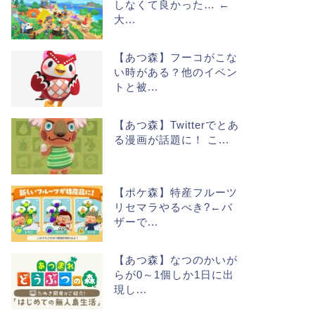
しなくて良かった… ←
大...
【あつ森】フーコがこな
い時がある？他のイベン
トと被...
【あつ森】Twitterでとあ
る漫画が話題に！ こ...
【ポケ森】特産フルーツ
リセマラやるべき?←バ
ザーで...
【あつ森】なつのかいが
らが0～1個しか1日に出
現し...