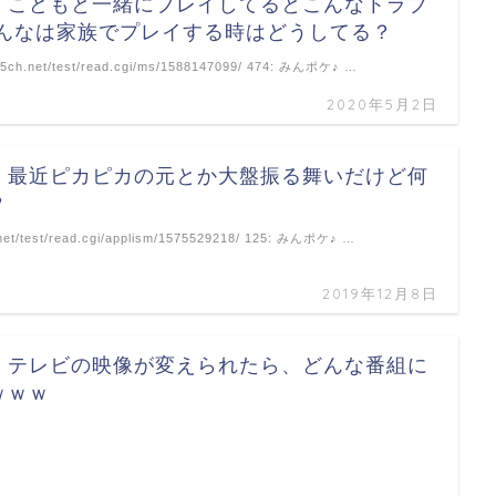
】こどもと一緒にプレイしてるとこんなトラブ
みんなは家族でプレイする時はどうしてる？
ri.5ch.net/test/read.cgi/ms/1588147099/ 474: みんポケ♪ …
2020年5月2日
】最近ピカピカの元とか大盤振る舞いだけど何
？
h.net/test/read.cgi/applism/1575529218/ 125: みんポケ♪ …
2019年12月8日
】テレビの映像が変えられたら、どんな番組に
ｗｗｗ