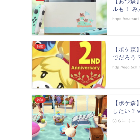
【あつ森
ルも！ 
https://matsu
雑談
【ポケ森
でだろう
http://egg.5c
雑談
【ポケ森
したい？
(さらに…) …