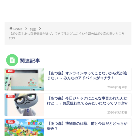
HOME
雑談
【ポケ森】あつ森発売日が近づいてきてるけど…こういう部分はポケ森の良いところ
だね
関連記事
雑談
【あつ森】オンラインやってことないから気が進
まない → みんなのアドバイスがコチラ！
2020年3月28日
雑談
【あつ森】今日ジャックにこんな事言われたんだ
けど…→ お尻狙われてるみたいになってワロタw
2020年5月13日
雑談
【あつ森】博物館の仕様、前と今回だとどっちが
好み？