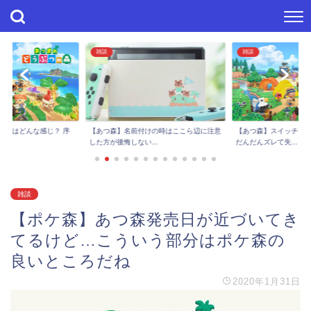
雑談
雑談
進捗はどんな感じ？ 序
【あつ森】スイッチで
【あつ森】名前付けの時はここら辺に注意
..
だんだんズレて失...
した方が後悔しない...
雑談
【ポケ森】あつ森発売日が近づいてき
てるけど…こういう部分はポケ森の
良いところだね
2020年1月31日