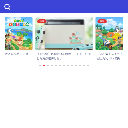
雑談
雑談
進捗はどんな感じ？ 序
【あつ森】スイッチで
【あつ森】名前付けの時はここら辺に注意
..
だんだんズレて失...
した方が後悔しない...