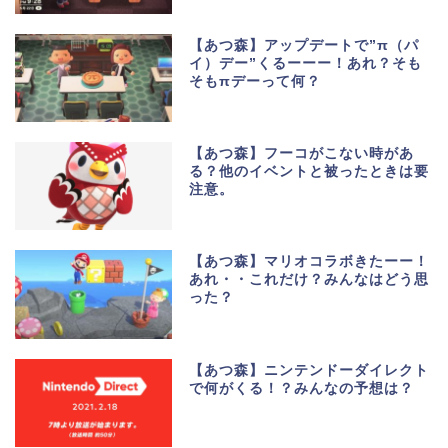
【あつ森】アップデートで”π（パ
イ）デー”くるーーー！あれ？そも
そもπデーって何？
【あつ森】フーコがこない時があ
る？他のイベントと被ったときは要
注意。
【あつ森】マリオコラボきたーー！
あれ・・これだけ？みんなはどう思
った？
【あつ森】ニンテンドーダイレクト
で何がくる！？みんなの予想は？