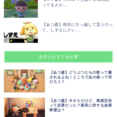
ってる人が...
【あつ森】島民に引っ越して貰うのっ
て、しずえにクレ...
本日のおすすめ記事
【あつ森】どうぶつたちの歌って癒
されるよね！ところであの曲って何
だろう？
【あつ森】今さらだけど、島固定色
って必要だった？家具に対する改善
希望は？