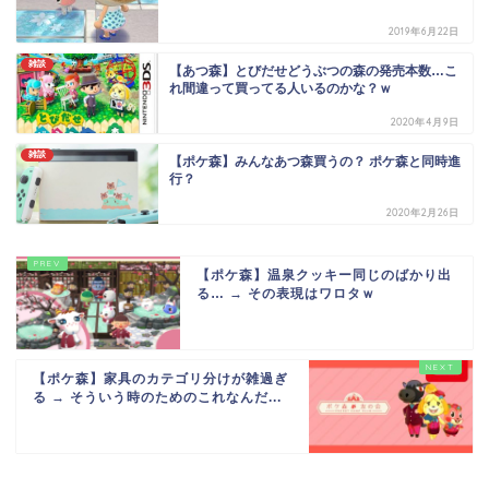
2019年6月22日
雑談
【あつ森】とびだせどうぶつの森の発売本数…こ
れ間違って買ってる人いるのかな？ｗ
2020年4月9日
雑談
【ポケ森】みんなあつ森買うの？ ポケ森と同時進
行？
2020年2月26日
【ポケ森】温泉クッキー同じのばかり出
る… → その表現はワロタｗ
【ポケ森】家具のカテゴリ分けが雑過ぎ
る → そういう時のためのこれなんだ...