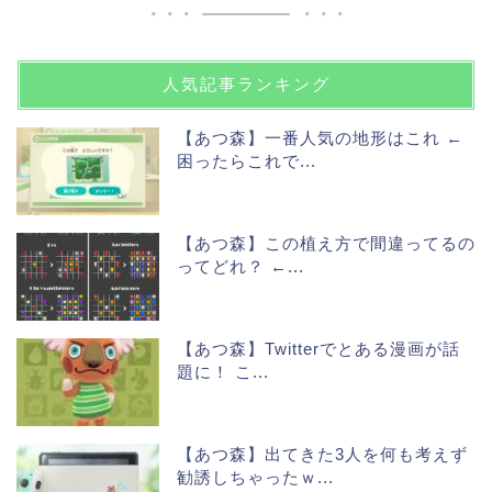
人気記事ランキング
【あつ森】一番人気の地形はこれ ←
困ったらこれで...
【あつ森】この植え方で間違ってるの
ってどれ？ ←...
【あつ森】Twitterでとある漫画が話
題に！ こ...
【あつ森】出てきた3人を何も考えず
勧誘しちゃったｗ...