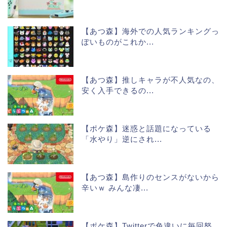
【あつ森】海外での人気ランキングっ
ぽいものがこれか...
【あつ森】推しキャラが不人気なの、
安く入手できるの...
【ポケ森】迷惑と話題になっている
「水やり」逆にされ...
【あつ森】島作りのセンスがないから
辛いｗ みんな凄...
【ポケ森】Twitterで色違いに毎回怒