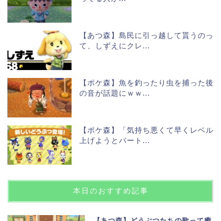
【あつ森】島民に引っ越して貰うのっ
て、しずえにクレ...
【ポケ森】魚を釣ったり虫を捕った後
の音が話題にｗｗ...
【ポケ森】「気持ち悪くて早くレベル
上げようとパート...
本日のおすすめ記事
【あつ森】どうぶつたちの歌って癒