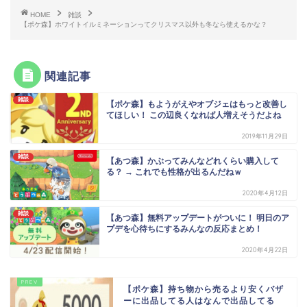
HOME
雑談
【ポケ森】ホワイトイルミネーションってクリスマス以外も冬なら使えるかな？
関連記事
雑談
【ポケ森】もようがえやオブジェはもっと改善し
てほしい！ この辺良くなれば人増えそうだよね
2019年11月29日
雑談
【あつ森】かぶってみんなどれくらい購入して
る？ → これでも性格が出るんだねｗ
2020年4月12日
雑談
【あつ森】無料アップデートがついに！ 明日のア
プデを心待ちにするみんなの反応まとめ！
2020年4月22日
【ポケ森】持ち物から売るより安くバザ
ーに出品してる人はなんで出品してる