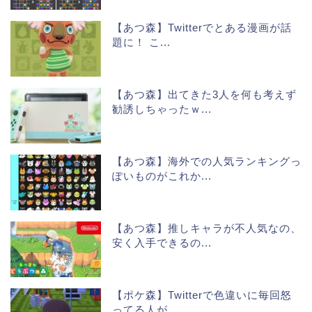
【あつ森】Twitterでとある漫画が話
題に！ こ...
【あつ森】出てきた3人を何も考えず
勧誘しちゃったｗ...
【あつ森】海外での人気ランキングっ
ぽいものがこれか...
【あつ森】推しキャラが不人気なの、
安く入手できるの...
【ポケ森】Twitterで色違いに毎回怒
ってる人が...