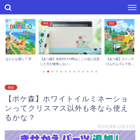
雑談
雑談
進捗はどんな感じ？ 序
【あつ森】スイッチで
【あつ森】名前付けの時はここら辺に注意
..
だんだんズレて失...
した方が後悔しない...
雑談
【ポケ森】ホワイトイルミネーショ
ンってクリスマス以外も冬なら使え
るかな？
2019年12月11日