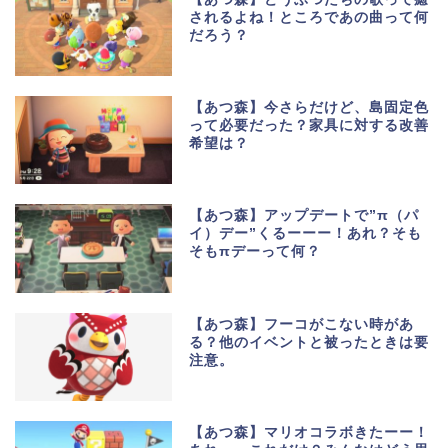
されるよね！ところであの曲って何
だろう？
【あつ森】今さらだけど、島固定色
って必要だった？家具に対する改善
希望は？
【あつ森】アップデートで”π（パ
イ）デー”くるーーー！あれ？そも
そもπデーって何？
【あつ森】フーコがこない時があ
る？他のイベントと被ったときは要
注意。
【あつ森】マリオコラボきたーー！