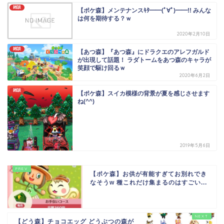
雑談
【ポケ森】メンテナンスｷﾀ━━(ﾟ∀ﾟ)━━!! みんな
は何を期待する？ｗ
2020年2月10日
雑談
【あつ森】『あつ森』にドラクエのアレフガルド
が出現して話題！ ラダトームをあつ森のキャラが
笑顔で駆け回るｗ
2020年6月2日
雑談
【ポケ森】スイカ模様の背景が夏を感じさせます
ね(^^)
2019年5月6日
【ポケ森】お供が有能すぎてお別れでき
なそうw 種これだけ集まるのはすごい...
【どう森】チョコエッグ どうぶつの森が