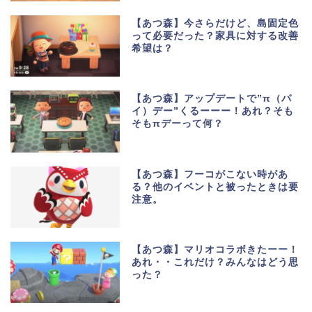
【あつ森】今さらだけど、島固定色
って必要だった？家具に対する改善
希望は？
【あつ森】アップデートで”π（パ
イ）デー”くるーーー！あれ？そも
そもπデーって何？
【あつ森】フーコがこない時があ
る？他のイベントと被ったときは要
注意。
【あつ森】マリオコラボきたーー！
あれ・・これだけ？みんなはどう思
った？