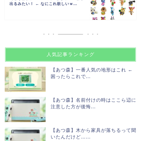
出るみたい！ ← なにこれ欲しいｗ...
人気記事ランキング
【あつ森】一番人気の地形はこれ ←
困ったらこれで...
【あつ森】名前付けの時はここら辺に
注意した方が後悔...
【あつ森】木から家具が落ちるって聞
いたんだけど…...