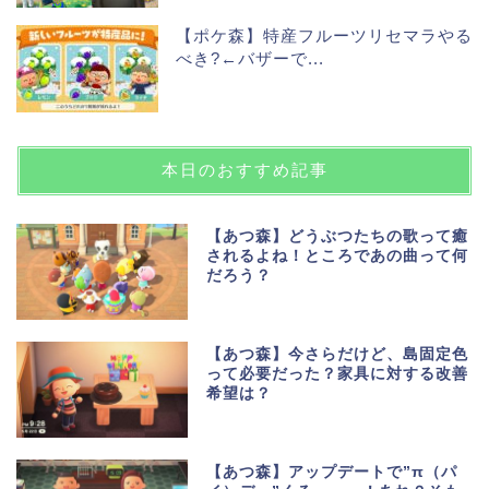
【ポケ森】特産フルーツリセマラやる
べき?←バザーで...
本日のおすすめ記事
【あつ森】どうぶつたちの歌って癒
されるよね！ところであの曲って何
だろう？
【あつ森】今さらだけど、島固定色
って必要だった？家具に対する改善
希望は？
【あつ森】アップデートで”π（パ