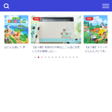
雑談
雑談
【あつ森】スイッチで岩スコップ難しい…
けの時はここら辺に注意
【あつ森】どうぶつの
だんだんズレて失...
..
んだけど、虫嫌いだ...