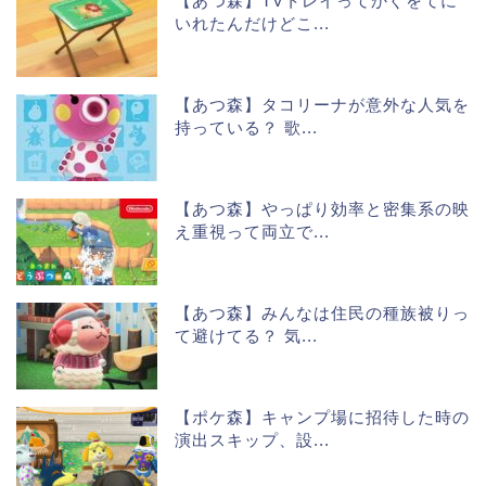
【あつ森】TVトレイってかぐをてに
いれたんだけどこ...
【あつ森】タコリーナが意外な人気を
持っている？ 歌...
【あつ森】やっぱり効率と密集系の映
え重視って両立で...
【あつ森】みんなは住民の種族被りっ
て避けてる？ 気...
【ポケ森】キャンプ場に招待した時の
演出スキップ、設...