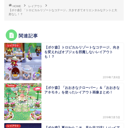
HOME
レイアウト
【ポケ森】「トロピカルリゾートなコテージ」大きすぎてオリエンタルなテントと大
差なし！？
関連記事
レイアウト
【ポケ森】トロピカルリゾートなコテージ、向き
を変えればオブジェを邪魔しないレイアウト
も！？
2019年7月8日
Twitter
【ポケ森】「おおきなクローバー」＆「おおきな
アネモネ」を使ったレイアウト画像まとめ！
2018年3月5日
レイアウト
【ポケ森】夏だからこそ、見た目で涼しいレイア