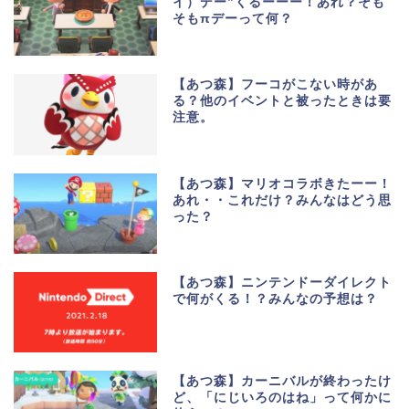
イ）デー”くるーーー！あれ？そも
そもπデーって何？
【あつ森】フーコがこない時があ
る？他のイベントと被ったときは要
注意。
【あつ森】マリオコラボきたーー！
あれ・・これだけ？みんなはどう思
った？
【あつ森】ニンテンドーダイレクト
で何がくる！？みんなの予想は？
【あつ森】カーニバルが終わったけ
ど、「にじいろのはね」って何かに