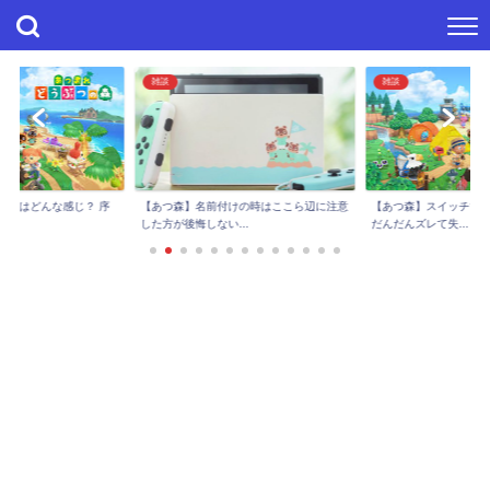
雑談
雑談
進捗はどんな感じ？ 序
【あつ森】スイッチで
【あつ森】名前付けの時はここら辺に注意
..
だんだんズレて失...
した方が後悔しない...