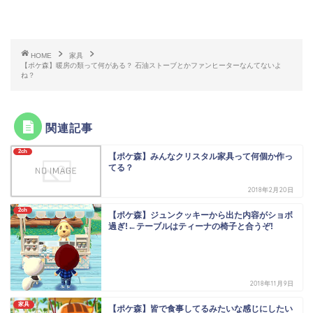
HOME
家具
【ポケ森】暖房の類って何がある？ 石油ストーブとかファンヒーターなんてないよ
ね？
関連記事
2ch
【ポケ森】みんなクリスタル家具って何個か作っ
てる？
2018年2月20日
2ch
【ポケ森】ジュンクッキーから出た内容がショボ
過ぎ!←テーブルはティーナの椅子と合うぞ!
2018年11月9日
家具
【ポケ森】皆で食事してるみたいな感じにしたい