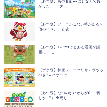
【あつ森】島の名前●●にしなくて良
かった… ← 大...
【あつ森】フーコがこない時がある？
他のイベントと被...
【あつ森】Twitterでとある漫画が話
題に！ こ...
【ポケ森】特産フルーツリセマラやる
べき?←バザーで...
【あつ森】なつのかいがらが0～1個
しか1日に出現し...