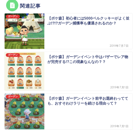
関連記事
ガーデン
【ポケ森】初心者には5000ベルクッキーがよく並
ぶ!?!?ガーデン捕獲率も優遇されるのか？
2019年7月7日
ガーデン
【ポケ森】ガーデンイベント中はバザーでレア物
が完売する!?この現象なんなの？？
2019年7月1日
ガーデン
【ポケ森】ガーデンイベント前半お題終わってて
も、おすそわけラリーを続ける理由って？
2019年7月1日