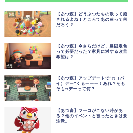
【あつ森】どうぶつたちの歌って癒
されるよね！ところであの曲って何
だろう？
【あつ森】今さらだけど、島固定色
って必要だった？家具に対する改善
希望は？
【あつ森】アップデートで”π（パ
イ）デー”くるーーー！あれ？そも
そもπデーって何？
【あつ森】フーコがこない時があ
る？他のイベントと被ったときは要
注意。