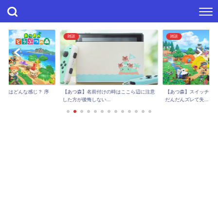
雑談
雑談
【あつ森】スイッチで岩スコップ難しい…
けの時はここら辺に注意
【あつ森】どうぶつの
だんだんズレて失...
..
んだけど、虫嫌いだ...