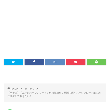
HOME
ガーデン
【ポケ森】「ユリのバージンロード」何枚集めた？暗闇で輝くバージンロードは多め
に確保しておきたい！