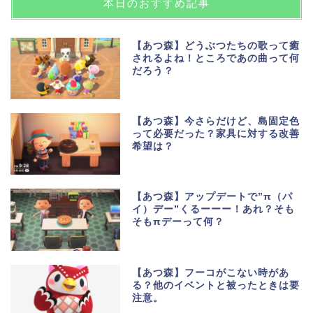
本日のおすすめ記事
【あつ森】どうぶつたちの歌って癒
されるよね！ところであの曲って何
だろう？
【あつ森】今さらだけど、島固定色
って必要だった？家具に対する改善
希望は？
【あつ森】アップデートで”π（パ
イ）デー”くるーーー！あれ？そも
そもπデーって何？
【あつ森】フーコがこない時があ
る？他のイベントと被ったときは要
注意。