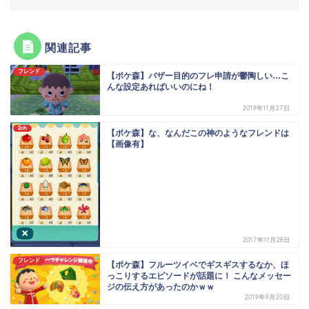
関連記事
フレンド
【ポケ森】バザー目的のフレ申請が鬱陶しい…こ
んな設定あればいいのにね！
2019年11月27日
2ch
【ポケ森】な、なんだこの神のようなフレンドは
【画像有】
2017年11月28日
フレンド
【ポケ森】フルーツイベでギスギスするなか、ほ
っこりするエピソードが話題に！ こんなメッセー
ジの伝え方があったのかｗｗ
2019年9月20日