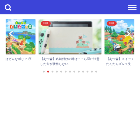
雑談
雑談
進捗はどんな感じ？ 序
【あつ森】スイッチで
【あつ森】名前付けの時はここら辺に注意
..
だんだんズレて失...
した方が後悔しない...