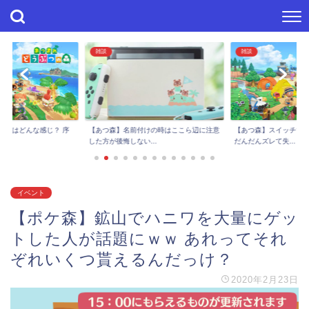
雑談
雑談
進捗はどんな感じ？ 序
【あつ森】スイッチで
【あつ森】名前付けの時はここら辺に注意
..
だんだんズレて失...
した方が後悔しない...
イベント
【ポケ森】鉱山でハニワを大量にゲッ
トした人が話題にｗｗ あれってそれ
ぞれいくつ貰えるんだっけ？
2020年2月23日