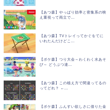
【あつ森】やっぱり効率と密集系の映
え重視って両立で...
【あつ森】TVトレイってかぐをてに
いれたんだけどこ...
【ポケ森】つり大会～わくわく水あそ
び～ どうぶつ達...
【あつ森】この植え方で間違ってるの
ってどれ？ ←...
【ポケ森】ふんすい欲しさに借りた金