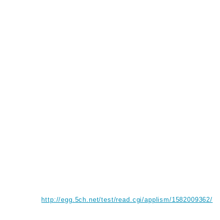
http://egg.5ch.net/test/read.cgi/applism/1582009362/