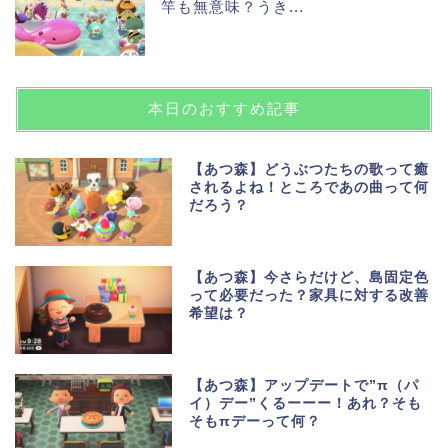
竿も無意味？うき...
本日のおすすめ記事
【あつ森】どうぶつたちの歌って癒
されるよね！ところであの曲って何
だろう？
【あつ森】今さらだけど、島固定色
って必要だった？家具に対する改善
希望は？
【あつ森】アップデートで”π（パ
イ）デー”くるーーー！あれ？そも
そもπデーって何？