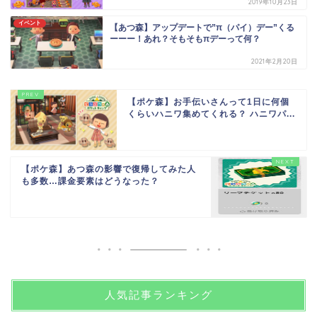
2019年10月23日
イベント
【あつ森】アップデートで”π（パイ）デー”くる
ーーー！あれ？そもそもπデーって何？
2021年2月20日
【ポケ森】お手伝いさんって1日に何個
くらいハニワ集めてくれる？ ハニワパ...
【ポケ森】あつ森の影響で復帰してみた人
も多数…課金要素はどうなった？
人気記事ランキング