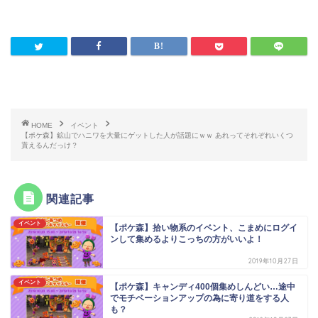
HOME
イベント
【ポケ森】鉱山でハニワを大量にゲットした人が話題にｗｗ あれってそれぞれいくつ
貰えるんだっけ？
関連記事
イベント
【ポケ森】拾い物系のイベント、こまめにログイ
ンして集めるよりこっちの方がいいよ！
2019年10月27日
イベント
【ポケ森】キャンディ400個集めしんどい…途中
でモチベーションアップの為に寄り道をする人
も？