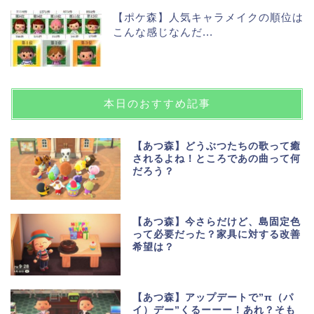
【ポケ森】人気キャラメイクの順位は
こんな感じなんだ...
本日のおすすめ記事
【あつ森】どうぶつたちの歌って癒
されるよね！ところであの曲って何
だろう？
【あつ森】今さらだけど、島固定色
って必要だった？家具に対する改善
希望は？
【あつ森】アップデートで”π（パ
イ）デー”くるーーー！あれ？そも