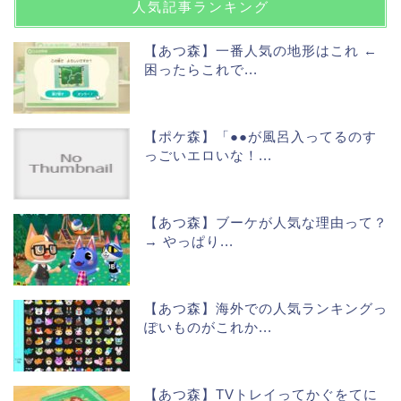
人気記事ランキング
【あつ森】一番人気の地形はこれ ←
困ったらこれで...
【ポケ森】「●●が風呂入ってるのす
っごいエロいな！...
【あつ森】ブーケが人気な理由って？
→ やっぱり...
【あつ森】海外での人気ランキングっ
ぽいものがこれか...
【あつ森】TVトレイってかぐをてに