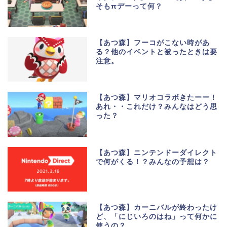
そもπデーって何？
【あつ森】フーコがこない時があ
る？他のイベントと被ったときは要
注意。
【あつ森】マリオコラボきたーー！
あれ・・これだけ？みんなはどう思
った？
【あつ森】ニンテンドーダイレクト
で何がくる！？みんなの予想は？
【あつ森】カーニバルが終わったけ
ど、「にじいろのはね」って何かに
使うの？