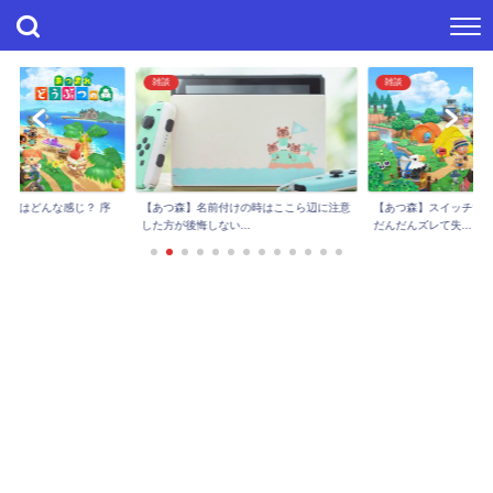
雑談
雑談
進捗はどんな感じ？ 序
【あつ森】スイッチで
【あつ森】名前付けの時はここら辺に注意
..
だんだんズレて失...
した方が後悔しない...