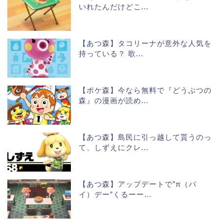
いれたんだけどこ...
【あつ森】タコリーナが意外な人気を
持っている？ 歌...
【ポケ森】今なら無料で『どうぶつの
森』の漫画が読め...
【あつ森】島民に引っ越して貰うのっ
て、しずえにクレ...
【あつ森】アップデートで”π（パ
イ）デー”くるーー...