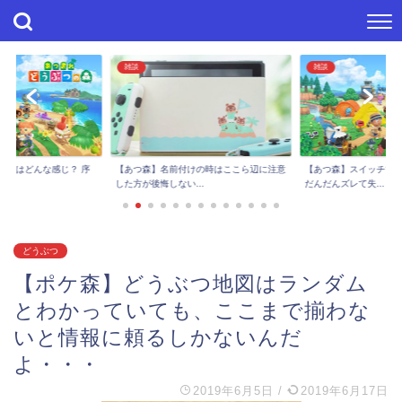
雑談
雑談
進捗はどんな感じ？ 序
【あつ森】スイッチで
【あつ森】名前付けの時はここら辺に注意
..
だんだんズレて失...
した方が後悔しない...
どうぶつ
【ポケ森】どうぶつ地図はランダム
とわかっていても、ここまで揃わな
いと情報に頼るしかないんだ
よ・・・
2019年6月5日
/
2019年6月17日