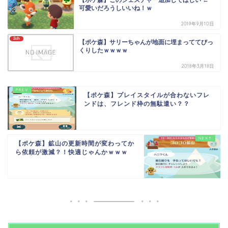
【ポケ森】このジェスチャー追加してほしい ←
可愛いだろうしいいね！ｗ
2019年9月10日
2ch
【ポケ森】サリーちゃんが地面に埋まっててびっ
くりしたｗｗｗｗ
2018年3月18日
【ポケ森】プレイスタイルが合わないフレ
ンドは、フレンド枠の無駄遣い？？
【ポケ森】鉱山の更新時間が変わってか
ら依頼が激減？！快適じゃんかｗｗｗ