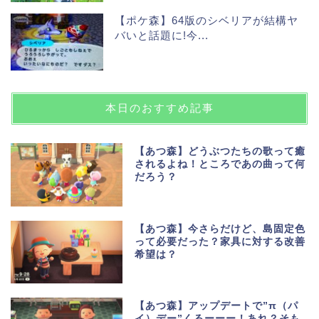
【ポケ森】64版のシベリアが結構ヤ
バいと話題に!今...
本日のおすすめ記事
【あつ森】どうぶつたちの歌って癒
されるよね！ところであの曲って何
だろう？
【あつ森】今さらだけど、島固定色
って必要だった？家具に対する改善
希望は？
【あつ森】アップデートで”π（パ
イ）デー”くるーーー！あれ？そも