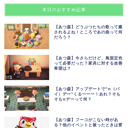
本日のおすすめ記事
【あつ森】どうぶつたちの歌って癒
されるよね！ところであの曲って何
だろう？
【あつ森】今さらだけど、島固定色
って必要だった？家具に対する改善
希望は？
【あつ森】アップデートで”π（パ
イ）デー”くるーーー！あれ？そも
そもπデーって何？
【あつ森】フーコがこない時があ
る？他のイベントと被ったときは要