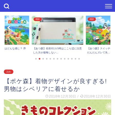
雑談
雑談
進捗はどんな感じ？ 序
【あつ森】スイッチで
【あつ森】名前付けの時はここら辺に注意
..
だんだんズレて失...
した方が後悔しない...
2ch
【ポケ森】着物デザインが良すぎる!
男物はシベリアに着せるか
2018年12月30日
/
2018年12月30日