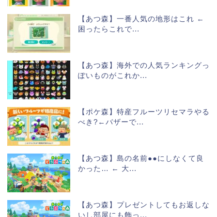
【あつ森】一番人気の地形はこれ ←
困ったらこれで...
【あつ森】海外での人気ランキングっ
ぽいものがこれか...
【ポケ森】特産フルーツリセマラやる
べき?←バザーで...
【あつ森】島の名前●●にしなくて良
かった… ← 大...
【あつ森】プレゼントしてもお返しな
いし部屋にも飾っ...