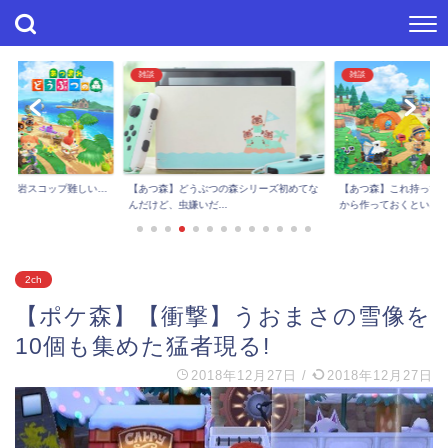
雑談
雑談
チで岩スコップ難しい…
【あつ森】これ持って
【あつ森】どうぶつの森シリーズ初めてな
.
から作っておくとい...
んだけど、虫嫌いだ...
2ch
【ポケ森】【衝撃】うおまさの雪像を
10個も集めた猛者現る!
2018年12月27日
/
2018年12月27日