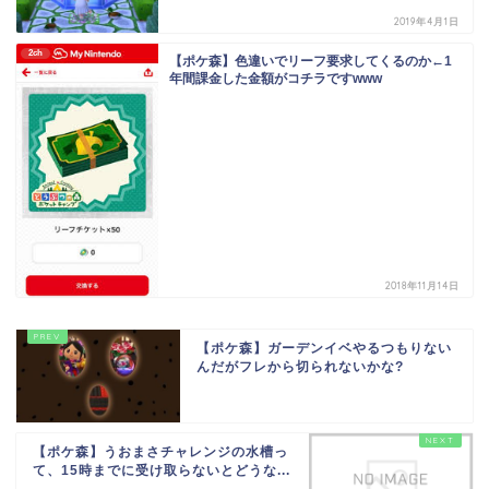
2019年4月1日
2ch
【ポケ森】色違いでリーフ要求してくるのか←1
年間課金した金額がコチラですwww
2018年11月14日
【ポケ森】ガーデンイベやるつもりない
んだがフレから切られないかな?
【ポケ森】うおまさチャレンジの水槽っ
て、15時までに受け取らないとどうな...