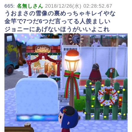
665:
名無しさん
2018/12/26(水) 02:28:52.67
うおまさの雪像の裏めっちゃキレイやな
金竿で7つだ6つだ言ってる人羨ましい
ジョニーにあげないほうがいいよこれ