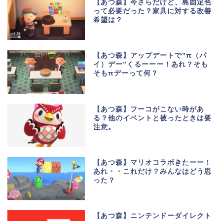
【あつ森】今さらだけど、島固定色
って必要だった？家具に対する改善
希望は？
【あつ森】アップデートで”π（パ
イ）デー”くるーーー！あれ？そも
そもπデーって何？
【あつ森】フーコがこない時があ
る？他のイベントと被ったときは要
注意。
【あつ森】マリオコラボきたーー！
あれ・・これだけ？みんなはどう思
った？
【あつ森】ニンテンドーダイレクト