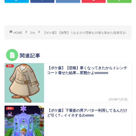
HOME
2ch
【ポケ森】【衝撃】うおまさの雪像を10個も集めた猛者現る!
関連記事
2ch
【ポケ森】【悲報】寒くなってきたからトレンチ
コート着せた結果←変態かよwwwww
2018年11月3日
2ch
【ポケ森】下着姿の男アバター利用してるんだけ
ど引く?←イイネするわwww