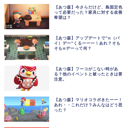
【あつ森】今さらだけど、島固定色
って必要だった？家具に対する改善
希望は？
【あつ森】アップデートで”π（パ
イ）デー”くるーーー！あれ？そも
そもπデーって何？
【あつ森】フーコがこない時があ
る？他のイベントと被ったときは要
注意。
【あつ森】マリオコラボきたーー！
あれ・・これだけ？みんなはどう思
った？