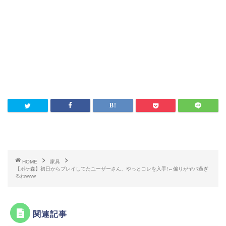
HOME
家具
【ポケ森】初日からプレイしてたユーザーさん、やっとコレを入手!←偏りがヤバ過ぎ
るわwww
関連記事