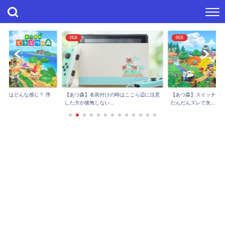
雑談
雑談
進捗はどんな感じ？ 序
【あつ森】スイッチで
【あつ森】名前付けの時はここら辺に注意
..
だんだんズレて失...
した方が後悔しない...