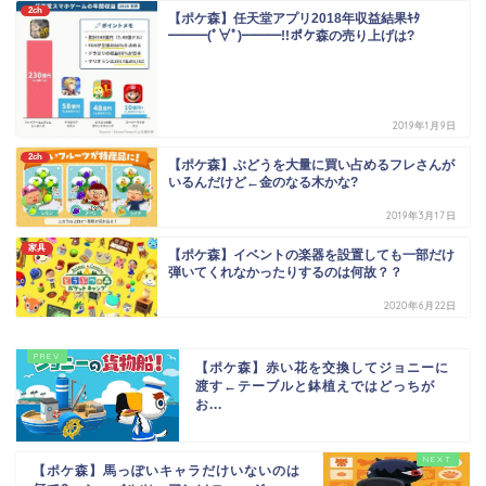
2ch
【ポケ森】任天堂アプリ2018年収益結果ｷﾀ
━━━(ﾟ∀ﾟ)━━━!!ポケ森の売り上げは?
2019年1月9日
2ch
【ポケ森】ぶどうを大量に買い占めるフレさんが
いるんだけど←金のなる木かな?
2019年3月17日
家具
【ポケ森】イベントの楽器を設置しても一部だけ
弾いてくれなかったりするのは何故？？
2020年6月22日
【ポケ森】赤い花を交換してジョニーに
渡す←テーブルと鉢植えではどっちが
お...
【ポケ森】馬っぽいキャラだけいないのは