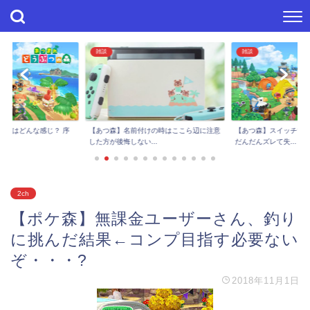
雑談
雑談
進捗はどんな感じ？ 序
【あつ森】スイッチで
【あつ森】名前付けの時はここら辺に注意
..
だんだんズレて失...
した方が後悔しない...
2ch
【ポケ森】無課金ユーザーさん、釣り
に挑んだ結果←コンプ目指す必要ない
ぞ・・・?
2018年11月1日