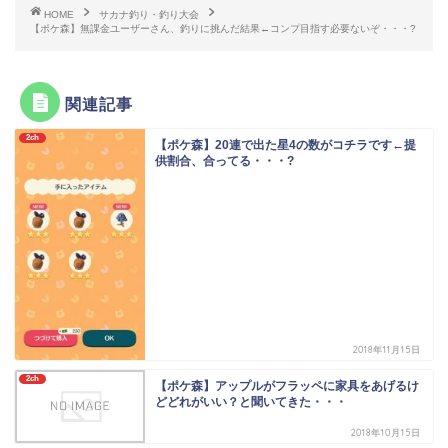
HOME
サカナ釣り・釣り大会
【ポケ森】無課金ユーザーさん、釣りに挑んだ結果←コンプ目指す必要ないぞ・・・?
関連記事
2ch
【ポケ森】20連で出た星4の数がコチラです←提
供割合、合ってる・・・?
2018年11月15日
2ch
【ポケ森】アップルがフラッペに家具をあげるけ
どどれがいい？と聞いてきた・・・
2018年10月15日