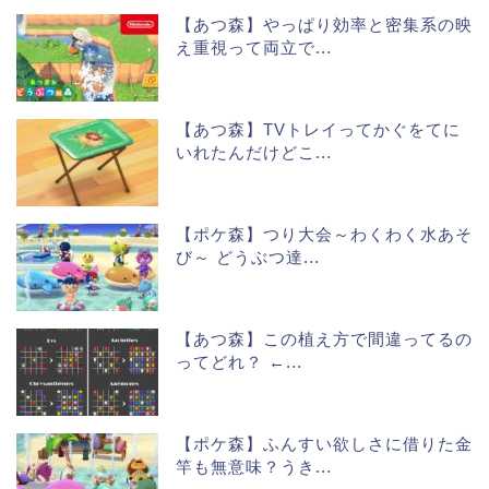
【あつ森】やっぱり効率と密集系の映
え重視って両立で...
【あつ森】TVトレイってかぐをてに
いれたんだけどこ...
【ポケ森】つり大会～わくわく水あそ
び～ どうぶつ達...
【あつ森】この植え方で間違ってるの
ってどれ？ ←...
【ポケ森】ふんすい欲しさに借りた金
竿も無意味？うき...