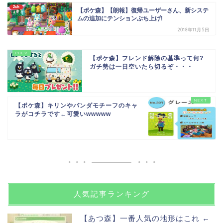
2ch
【ポケ森】【朗報】復帰ユーザーさん、新システ
ムの追加にテンションぶち上げ!
2018年11月5日
【ポケ森】フレンド解除の基準って何?
ガチ勢は一日空いたら切るぞ・・・
【ポケ森】キリンやパンダモチーフのキャ
ラがコチラです←可愛いwwwww
人気記事ランキング
【あつ森】一番人気の地形はこれ ←