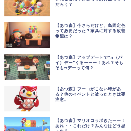
だろう？
【あつ森】今さらだけど、島固定色
って必要だった？家具に対する改善
希望は？
【あつ森】アップデートで”π（パ
イ）デー”くるーーー！あれ？そも
そもπデーって何？
【あつ森】フーコがこない時があ
る？他のイベントと被ったときは要
注意。
【あつ森】マリオコラボきたーー！
あれ・・これだけ？みんなはどう思