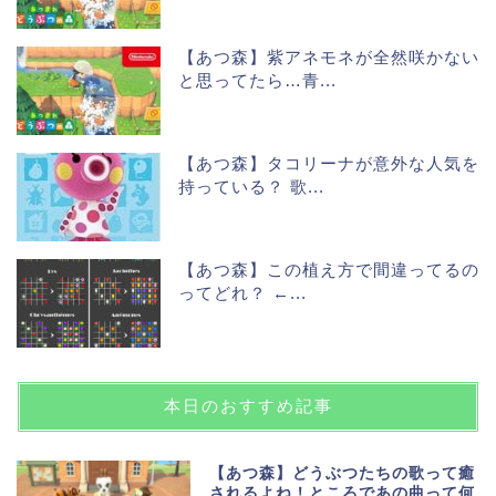
【あつ森】紫アネモネが全然咲かない
と思ってたら…青...
【あつ森】タコリーナが意外な人気を
持っている？ 歌...
【あつ森】この植え方で間違ってるの
ってどれ？ ←...
本日のおすすめ記事
【あつ森】どうぶつたちの歌って癒
されるよね！ところであの曲って何