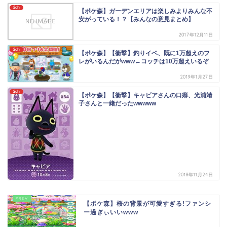
2ch
【ポケ森】ガーデンエリアは楽しみよりみんな不
安がっている！？【みんなの意見まとめ】
2017年12月11日
2ch
【ポケ森】【衝撃】釣りイベ、既に1万超えのフ
レがいるんだがwww←コッチは10万超えいるぞ
2019年1月27日
2ch
【ポケ森】【衝撃】キャビアさんの口癖、光浦靖
子さんと一緒だったwwwww
2018年11月24日
【ポケ森】桜の背景が可愛すぎる!ファンシ
ー過ぎぃいいwww