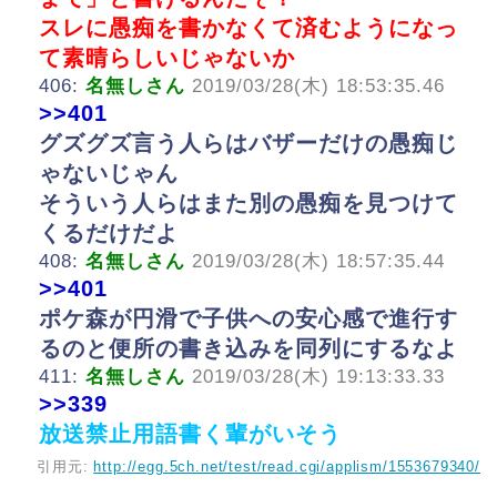
スレに愚痴を書かなくて済むようになっ
て素晴らしいじゃないか
406:
名無しさん
2019/03/28(木) 18:53:35.46
>>401
グズグズ言う人らはバザーだけの愚痴じ
ゃないじゃん
そういう人らはまた別の愚痴を見つけて
くるだけだよ
408:
名無しさん
2019/03/28(木) 18:57:35.44
>>401
ポケ森が円滑で子供への安心感で進行す
るのと便所の書き込みを同列にするなよ
411:
名無しさん
2019/03/28(木) 19:13:33.33
>>339
放送禁止用語書く輩がいそう
引用元:
http://egg.5ch.net/test/read.cgi/applism/1553679340/