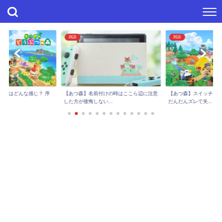
雑談
雑談
進捗はどんな感じ？ 序
【あつ森】スイッチで
【あつ森】名前付けの時はここら辺に注意
..
だんだんズレて失...
した方が後悔しない...