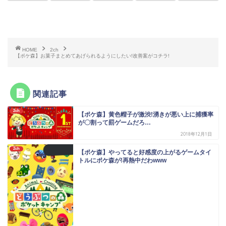
HOME
2ch
【ポケ森】お菓子まとめてあげられるようにしたい!改善案がコチラ!
関連記事
2ch
【ポケ森】黄色帽子が激渋!湧きが悪い上に捕獲率
が〇割って罰ゲームだろ…
2018年12月1日
2ch
【ポケ森】やってると好感度の上がるゲームタイ
トルにポケ森が!再熱中だわwww