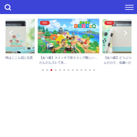
雑談
雑談
【あつ森】スイッチで岩スコップ難しい…
けの時はここら辺に注意
【あつ森】どうぶつの
だんだんズレて失...
..
んだけど、虫嫌いだ...