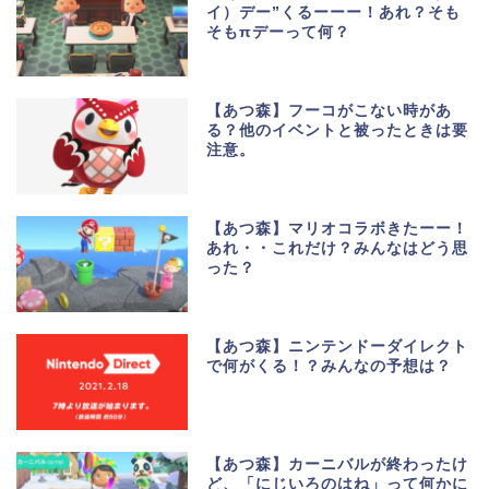
イ）デー”くるーーー！あれ？そも
そもπデーって何？
【あつ森】フーコがこない時があ
る？他のイベントと被ったときは要
注意。
【あつ森】マリオコラボきたーー！
あれ・・これだけ？みんなはどう思
った？
【あつ森】ニンテンドーダイレクト
で何がくる！？みんなの予想は？
【あつ森】カーニバルが終わったけ
ど、「にじいろのはね」って何かに