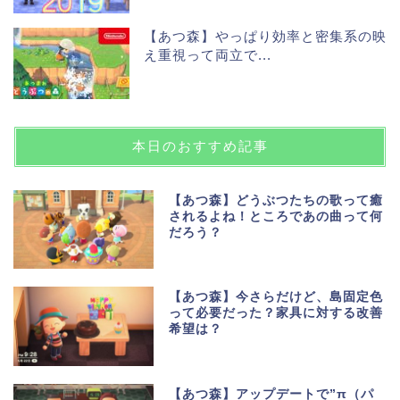
【あつ森】やっぱり効率と密集系の映
え重視って両立で...
本日のおすすめ記事
【あつ森】どうぶつたちの歌って癒
されるよね！ところであの曲って何
だろう？
【あつ森】今さらだけど、島固定色
って必要だった？家具に対する改善
希望は？
【あつ森】アップデートで”π（パ