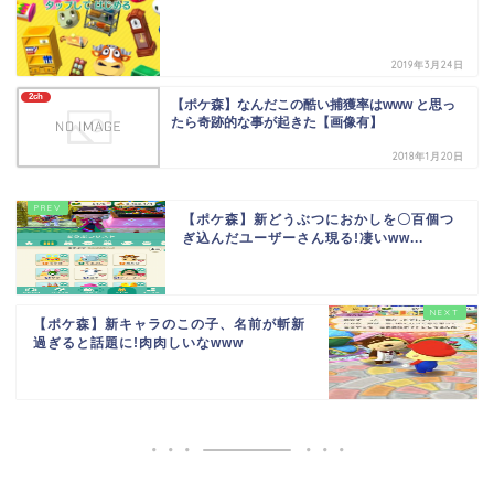
2019年3月24日
2ch
【ポケ森】なんだこの酷い捕獲率はwww と思っ
たら奇跡的な事が起きた【画像有】
2018年1月20日
【ポケ森】新どうぶつにおかしを〇百個つ
ぎ込んだユーザーさん現る!凄いww...
【ポケ森】新キャラのこの子、名前が斬新
過ぎると話題に!肉肉しいなwww