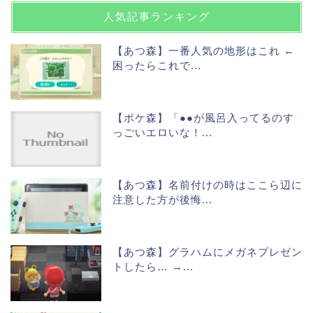
人気記事ランキング
【あつ森】一番人気の地形はこれ ←
困ったらこれで...
【ポケ森】「●●が風呂入ってるのす
っごいエロいな！...
【あつ森】名前付けの時はここら辺に
注意した方が後悔...
【あつ森】グラハムにメガネプレゼン
トしたら… →...