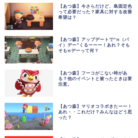
【あつ森】今さらだけど、島固定色
って必要だった？家具に対する改善
希望は？
【あつ森】アップデートで”π（パ
イ）デー”くるーーー！あれ？そも
そもπデーって何？
【あつ森】フーコがこない時があ
る？他のイベントと被ったときは要
注意。
【あつ森】マリオコラボきたーー！
あれ・・これだけ？みんなはどう思
った？