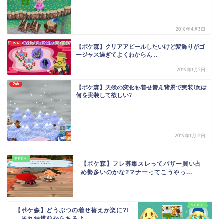
2018年4月3日
2ch
【ポケ森】クリアアピールしたいけど髪飾りがゴ
ージャス過ぎてよくわからん…
2019年1月2日
2ch
【ポケ森】天候の変化を着せ替え背景で実装!次は
何を実装して欲しい?
2019年1月12日
【ポケ森】フレ募集スレってバザー買い占
め勢多いのかな?マナーってこうやっ...
【ポケ森】どうぶつの着せ替えが楽に?!
←それ結構前からあるよ