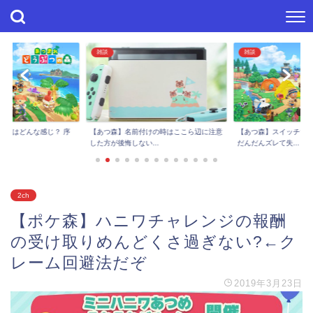
雑談
雑談
進捗はどんな感じ？ 序
【あつ森】スイッチで
【あつ森】名前付けの時はここら辺に注意
..
だんだんズレて失...
した方が後悔しない...
2ch
【ポケ森】ハニワチャレンジの報酬
の受け取りめんどくさ過ぎない?←ク
レーム回避法だぞ
2019年3月23日