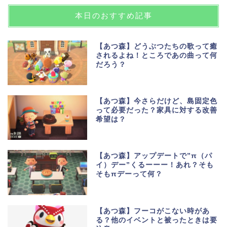
本日のおすすめ記事
【あつ森】どうぶつたちの歌って癒
されるよね！ところであの曲って何
だろう？
【あつ森】今さらだけど、島固定色
って必要だった？家具に対する改善
希望は？
【あつ森】アップデートで”π（パ
イ）デー”くるーーー！あれ？そも
そもπデーって何？
【あつ森】フーコがこない時があ
る？他のイベントと被ったときは要