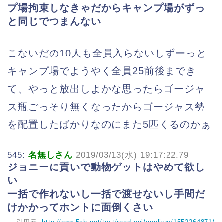
プ場拘束しなきゃだからキャンプ場がずっ
と同じでつまんない
こないだの10人も全員入らないしずーっと
キャンプ場でようやく全員25前後までき
て、やっと放出しよかな思ったらゴージャ
ス瓶ごっそり無くなったからゴージャス勢
を配置したばかりなのにまた5匹くるのかぁ
545:
名無しさん
2019/03/13(水) 19:17:22.79
ジョニーに貢いで動物ゲットはやめて欲し
い
一括で作れないし一括で渡せないし手間だ
けかかってホントに面倒くさい
引用元:
http://egg.5ch.net/test/read.cgi/applism/1552264871/