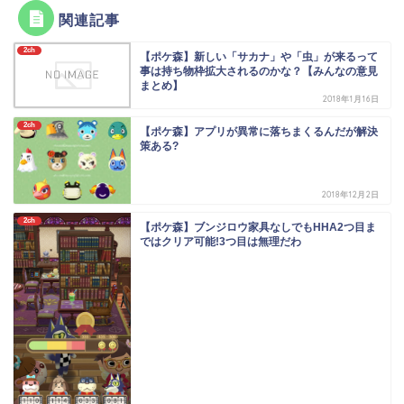
関連記事
2ch
【ポケ森】新しい「サカナ」や「虫」が来るって
事は持ち物枠拡大されるのかな？【みんなの意見
まとめ】
2018年1月16日
2ch
【ポケ森】アプリが異常に落ちまくるんだが解決
策ある?
2018年12月2日
2ch
【ポケ森】ブンジロウ家具なしでもHHA2つ目ま
ではクリア可能!3つ目は無理だわ