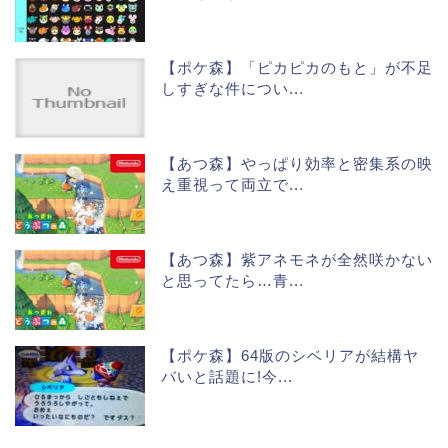
【ポケ森】「ピカピカのもと」が不足
しすぎな件につい...
【あつ森】やっぱり効率と密集系の映
え重視って両立で...
【あつ森】紫アネモネが全然咲かない
と思ってたら…青...
【ポケ森】64版のシベリアが結構ヤ
バいと話題に!今...