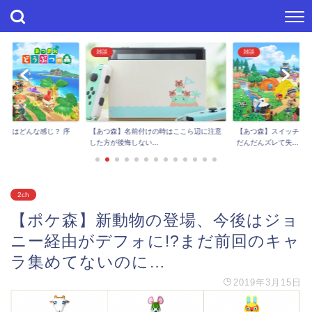
雑談
雑談
進捗はどんな感じ？ 序
【あつ森】スイッチで
【あつ森】名前付けの時はここら辺に注意
..
だんだんズレて失...
した方が後悔しない...
2ch
【ポケ森】新動物の登場、今後はジョ
ニー経由がデフォに!?まだ前回のキャ
ラ集めてないのに…
2019年3月15日