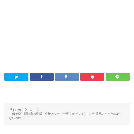
HOME
2ch
【ポケ森】新動物の登場、今後はジョニー経由がデフォに!?まだ前回のキャラ集めて
ないのに…