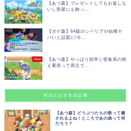
【あつ森】プレゼントしてもお返しな
いし部屋にも飾っ...
【ポケ森】64版のシベリアが結構ヤ
バいと話題に!今...
【あつ森】やっぱり効率と密集系の映
え重視って両立で...
本日のおすすめ記事
【あつ森】どうぶつたちの歌って癒
されるよね！ところであの曲って何
だろう？