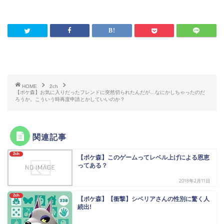
HOME
2ch
【ポケ森】お気に入りだったフレンドに突然切られたんだが…なにかしちゃったのだ
ろうか。こういう時再度申請とかしていいのか？
関連記事
2ch
【ポケ森】このゲームってレベル上げによる恩恵
ってある？
2018年2月11日
2ch
【ポケ森】【衝撃】シベリアさんの性別に驚く人
続出!