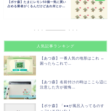
【ポケ森】たまにレモン50個一気に買い
占める業者がくるんだけどあれ何とか...
人気記事ランキング
【あつ森】一番人気の地形はこれ ←
困ったらこれで...
【あつ森】名前付けの時はここら辺に
注意した方が後悔...
【ポケ森】「●●が風呂入ってるのす
っごいエロいな！...