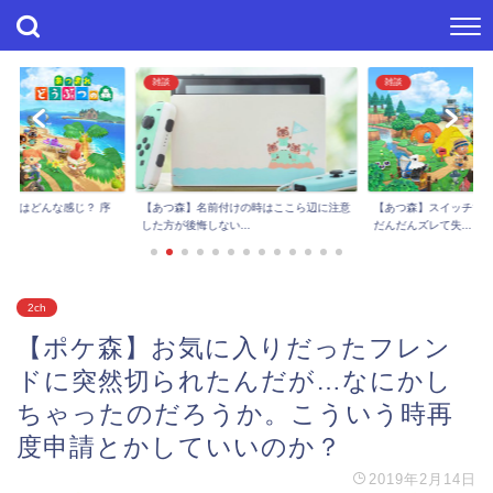
雑談
雑談
進捗はどんな感じ？ 序
【あつ森】スイッチで
【あつ森】名前付けの時はここら辺に注意
..
だんだんズレて失...
した方が後悔しない...
2ch
【ポケ森】お気に入りだったフレン
ドに突然切られたんだが…なにかし
ちゃったのだろうか。こういう時再
度申請とかしていいのか？
2019年2月14日